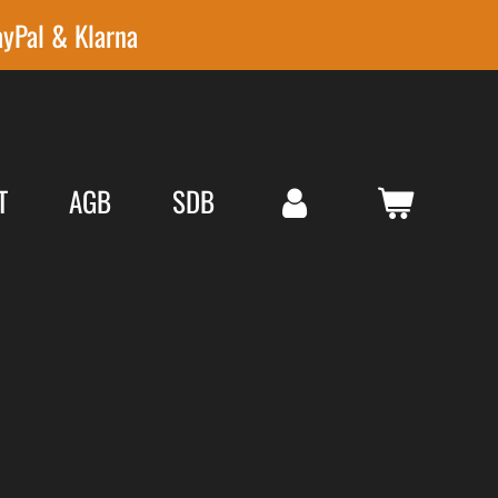
ayPal & Klarna
T
AGB
SDB