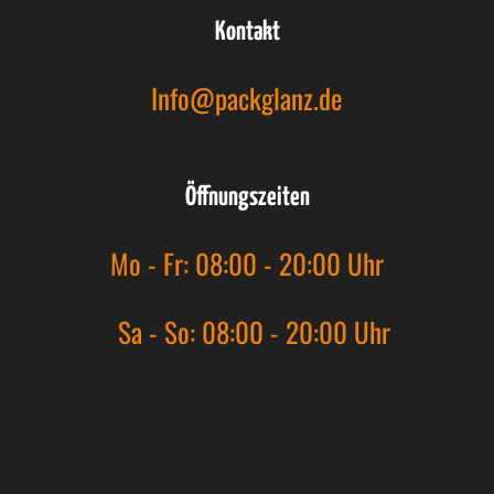
c
s
u
Kontakt
e
t
T
Info@packglanz.de
b
a
u
o
g
b
Öffnungszeiten
o
r
e
k
a
Mo - Fr: 08:00 - 20:00 Uhr
m
Sa - So: 08:00 - 20:00 Uhr