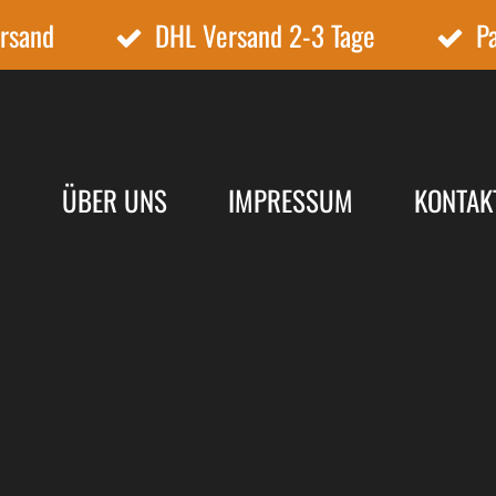
ersand
DHL Versand 2-3 Tage
P
N
ÜBER UNS
IMPRESSUM
KONTAK